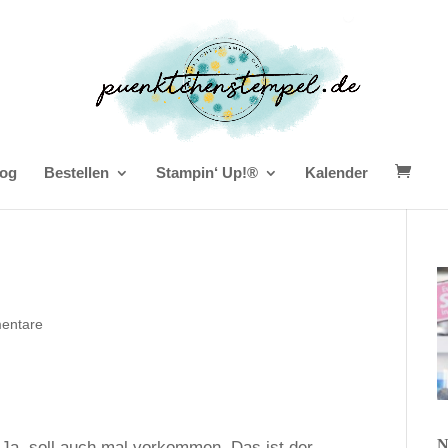
og
Bestellen
Stampin‘ Up!®
Kalender
entare
N
. Ja, soll auch mal vorkommen. Das ist der