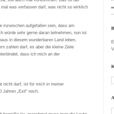
 mal was verfassen darf, was nicht so wirklich
u
e inzwischen aufgefallen sein, dass am
B
ch würde sehr gerne daran teilnehmen, nun ist
rchaus in diesem wunderbaren Land leben,
E
rn zahlen darf, es aber die kleine Zeile
V
terbindet, dass ich mich an der
K
K
nicht darf, ist für mich in meiner
0 Jahren „Exil“ noch.
A
A