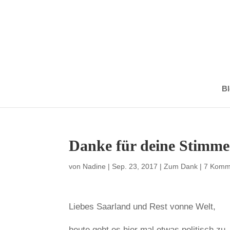
Bl
Danke für deine Stimme
von
Nadine
|
Sep. 23, 2017
|
Zum Dank
|
7 Komm
Liebes Saarland und Rest vonne Welt,
heute geht es hier mal etwas politisch zu