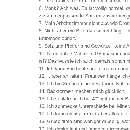
Das fränkische r macht mich schwach.
Monk? Ach was. Es ist völlig normal,
zusammenpassende Socken zusammengel
Mein Arbeitszimmer sieht aus wie Dres
Nicht aber ein Bild, das schief hängt…
Entbinden abhält.
Salz und Pfeffer sind Gewürze, keine 
Neun Jahre Mathe im Gymnasium und a
ist? Das wusste ich auch damals schon ni
Ich kann von heute auf morgen in an
…aber an „alten“ Freunden hänge ich e
Ich bin Secondhand-Vegetarier. Kühen
Backformen machen mich glücklich.
Ich schlafe auch bei 40° mit meiner B
Ich schmecke Unterschiede bei Miner
Ich kann nichts perfekt aber alles ein
Gruselfilme sind weniger gruselig, we
Ich denke laut und fange mir irgendw