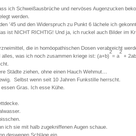
 dass ich Schweißausbrüche und nervöses Augenzucken bek
egt werden.
den ’45 und den Widerspruch zu Punkt 6 lächele ich gekonn
das ist NICHT RICHTIG! Und ja, ich ruckel auch Bilder im K
Arzneimittel, die in homöopathischen Dosen verabreicht wer
2
2
lles, was ich noch zusammen kriege ist: (a+b)
= a
+ 2a
cht.
dere Städte ziehen, ohne einen Hauch Wehmut…
wig. Selbst wenn seit 10 Jahren Funkstille herrscht.
 essen Gras. Ich esse Kühe.
ettdecke.
alwasser.
 bisschen.
nn ich sie mit halb zugekniffenen Augen schaue.
ann deswegen Schläge ein.