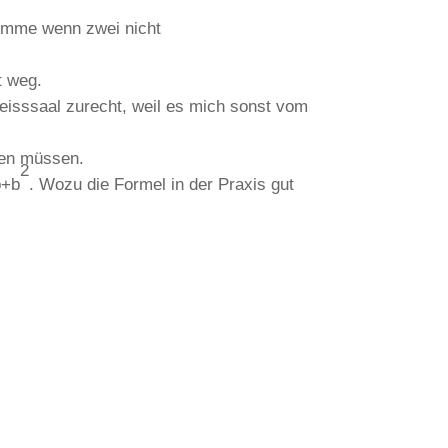
omme wenn zwei nicht
t weg.
reisssaal zurecht, weil es mich sonst vom
den müssen.
2
b+b
. Wozu die Formel in der Praxis gut