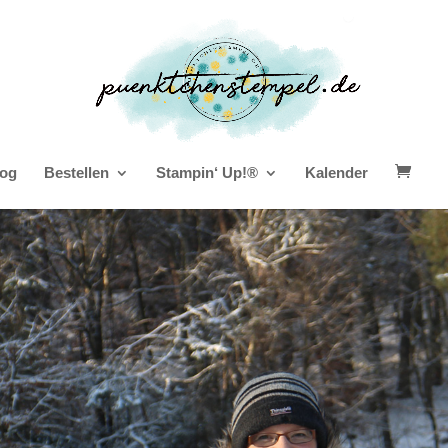
og
Bestellen
Stampin‘ Up!®
Kalender