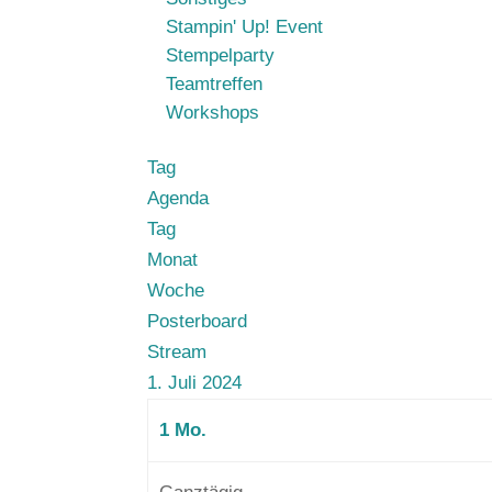
Stampin' Up! Event
Stempelparty
Teamtreffen
Workshops
Tag
Agenda
Tag
Monat
Woche
00:00
Posterboard
01:00
Stream
02:00
1. Juli 2024
03:00
1
Mo.
04:00
05:00