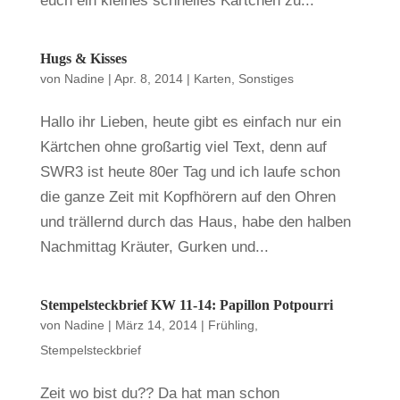
euch ein kleines schnelles Kärtchen zu...
Hugs & Kisses
von
Nadine
|
Apr. 8, 2014
|
Karten
,
Sonstiges
Hallo ihr Lieben, heute gibt es einfach nur ein
Kärtchen ohne großartig viel Text, denn auf
SWR3 ist heute 80er Tag und ich laufe schon
die ganze Zeit mit Kopfhörern auf den Ohren
und trällernd durch das Haus, habe den halben
Nachmittag Kräuter, Gurken und...
Stempelsteckbrief KW 11-14: Papillon Potpourri
von
Nadine
|
März 14, 2014
|
Frühling
,
Stempelsteckbrief
Zeit wo bist du?? Da hat man schon