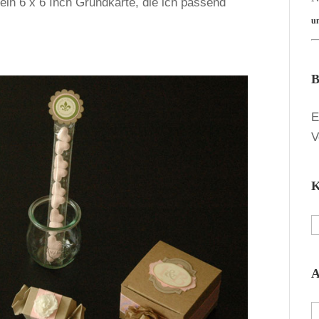
 ein 6 x 6 Inch Grundkarte, die ich passend
u
B
E
V
K
K
A
A