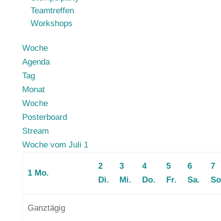
Teamtreffen
Workshops
Woche
Agenda
Tag
Monat
Woche
Posterboard
00:00
Stream
01:00
Woche vom Juli 1
02:00
2
3
4
5
6
7
03:00
1
Mo.
Di.
Mi.
Do.
Fr.
Sa.
So
04:00
05:00
Ganztägig
06:00