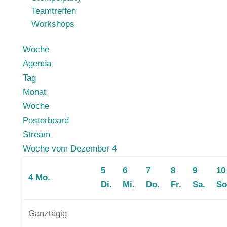
Teamtreffen
Workshops
Woche
Agenda
Tag
Monat
Woche
Posterboard
00:00
Stream
01:00
Woche vom Dezember 4
02:00
5
6
7
8
9
10
03:00
4
Mo.
Di.
Mi.
Do.
Fr.
Sa.
So
04:00
05:00
Ganztägig
06:00